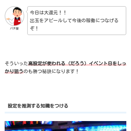
今日は大還元！！
出玉をアピールして今後の稼働につなげる
ぞ！
パチ屋
そういった
高設定が使われる（だろう）イベント日をしっ
かり狙う
のも勝つ秘訣になります！
設定を推測する知識をつける