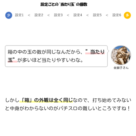
箱の中の玉の数が同じなんだから、
”当たり
玉”
が多いほど当たりやすいわな。
金獅子さん
しかし
「箱」の外観は全く同じ
なので、打ち始めてみない
と中身がわからないのがパチスロの難しいところですね！