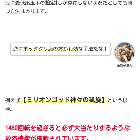
仮に最低出玉率の
設定1
しか存在しない状況だとしても勝
つ方法はあります。
逆に
ボッタクリ店の方が有効
な手法だな！
金獅子さん
【ミリオンゴッド神々の凱旋】
例えば
という機
種。
1480回転を過ぎると必ず大当たりするような
救済機能
が搭載されています。