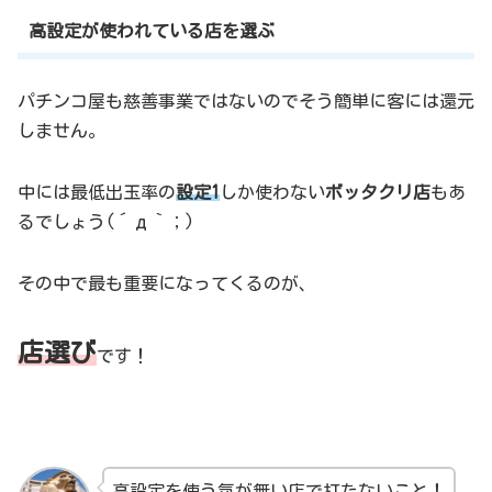
高設定が使われている店を選ぶ
パチンコ屋も慈善事業ではないのでそう簡単に客には還元
しません。
中には最低出玉率の
設定1
しか使わない
ボッタクリ店
もあ
るでしょう(´д｀；)
その中で最も重要になってくるのが、
店選び
です！
高設定を使う気が無い店で打たないこと！