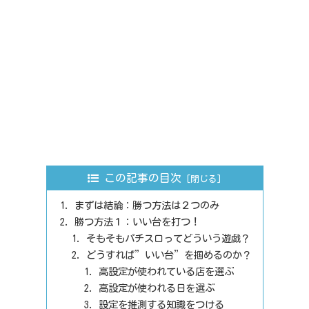
この記事の目次
まずは結論：勝つ方法は２つのみ
勝つ方法１：いい台を打つ！
そもそもパチスロってどういう遊戯？
どうすれば”いい台”を掴めるのか？
高設定が使われている店を選ぶ
高設定が使われる日を選ぶ
設定を推測する知識をつける