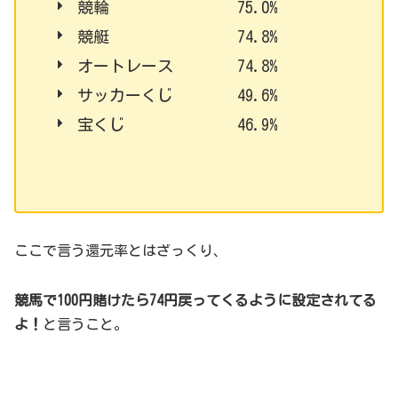
競輪 75.0%
競艇 74.8%
オートレース 74.8%
サッカーくじ 49.6%
宝くじ 46.9%
ここで言う還元率とはざっくり、
競馬で100円賭けたら74円戻ってくるように設定されてる
よ！
と言うこと。