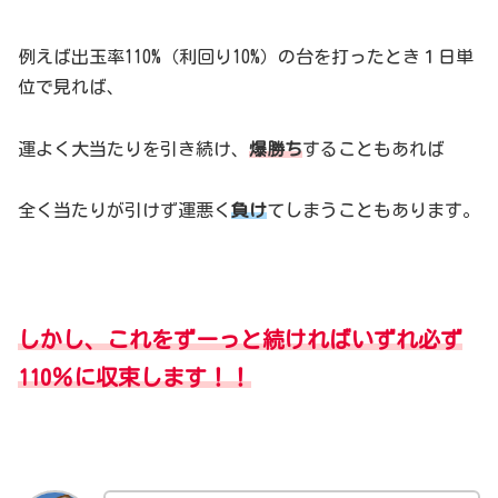
例えば出玉率110%（利回り10%）の台を打ったとき１日単
位で見れば、
運よく大当たりを引き続け、
爆勝ち
することもあれば
全く当たりが引けず運悪く
負け
てしまうこともあります。
しかし、これをずーっと続ければいずれ必ず
110％に収束します！！