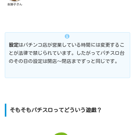
金獅子さん
設定
はパチンコ店が営業している時間には変更するこ
とが法律で禁じられています。したがってパチスロ台
のその日の設定は開店～閉店までずっと同じです。
そもそもパチスロってどういう遊戯？