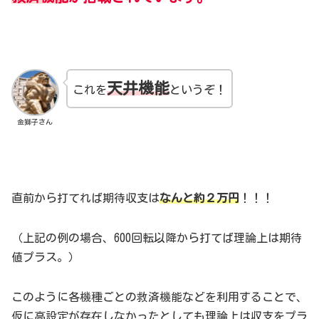
天井機能
これを
というぞ！
金獅子さん
直前から打てれば期待収支は
なんと約２万円
！！！
（上記の例の場合、600回転以降から打てば理論上は期待
値プラス。）
このように各機種ごとの救済機能などを利用することで、
仮に高設定が存在しなかったとしても理論上は収支をプラ